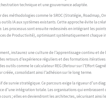
rchestration technique et une gouvernance adaptée.
sur des méthodologies comme le SROC (Stratégie, Roadmap, Orc
utils IA aux systèmes existants. Cette approche évite la créati
e. Les processus sont ensuite redessinés en intégrant les points
es de Productivité), optimisant systématiquement chaque int
ment, instaurez une culture de l’apprentissage continu et de
 retours d’expérience réguliers et des formations itératives m
es outils comme le calculateur REG (Retour sur l’Effort Gagné)
 créée, consolidant ainsi l’adhésion sur le long terme.
tif de survie stratégique. Ce parcours exige la rigueur d’un dia
ce d’une intégration totale. Les organisations qui embrassent 
 cours ; elles en deviendront les architectes, sécurisant ainsi 