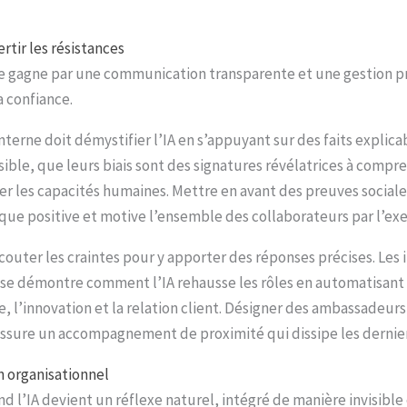
rtir les résistances
 se gagne par une communication transparente et une gestion pr
la confiance.
rne doit démystifier l’IA en s’appuyant sur des faits explica
sible, que leurs biais sont des signatures révélatrices à compr
er les capacités humaines. Mettre en avant des preuves social
que positive et motive l’ensemble des collaborateurs par l’ex
couter les craintes pour y apporter des réponses précises. Les 
nse démontre comment l’IA rehausse les rôles en automatisant le
, l’innovation et la relation client. Désigner des ambassadeurs
ssure un accompagnement de proximité qui dissipe les dernie
dn organisationnel
d l’IA devient un réflexe naturel, intégré de manière invisible 