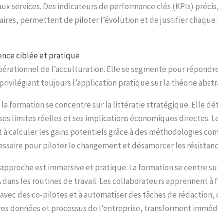
ux services. Des indicateurs de performance clés (KPIs) précis
affaires, permettent de piloter l’évolution et de justifier chaq
nce ciblée et pratique
érationnel de l’acculturation. Elle se segmente pour répondre
rivilégiant toujours l’application pratique sur la théorie abstr
la formation se concentre sur la littératie stratégique. Elle dét
ses limites réelles et ses implications économiques directes. L
 à calculer les gains potentiels grâce à des méthodologies co
cessaire pour piloter le changement et désamorcer les résistanc
’approche est immersive et pratique. La formation se centre sur
IA dans les routines de travail. Les collaborateurs apprennent à
vec des co-pilotes et à automatiser des tâches de rédaction, d
opres données et processus de l’entreprise, transforment immé