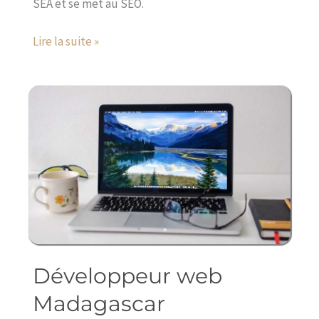
SEA et se met au SEO.
Lire la suite »
Développeur web
Développeur
web
Madagascar
Madagascar