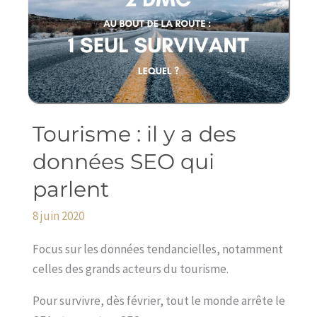
Tourisme : il y a des
Tourisme
:
données SEO qui
il
parlent
y
a
8 juin 2020
des
données
Focus sur les données tendancielles, notamment
SEO
celles des grands acteurs du tourisme.
qui
Pour survivre, dès février, tout le monde arrête le
parlent