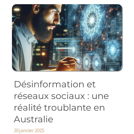
Désinformation et
Désinformation
et
réseaux sociaux : une
réseaux
réalité troublante en
sociaux
:
Australie
une
20 janvier 2025
réalité