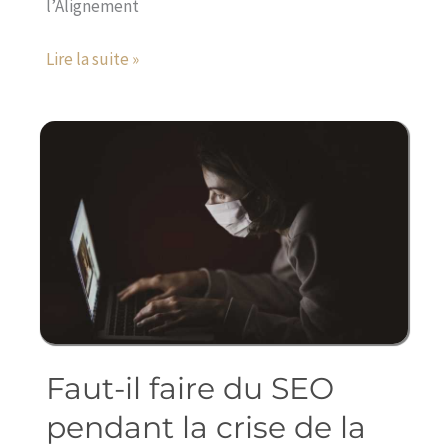
l’Alignement
Lire la suite »
Faut-il faire du SEO
Faut-
il
pendant la crise de la
faire