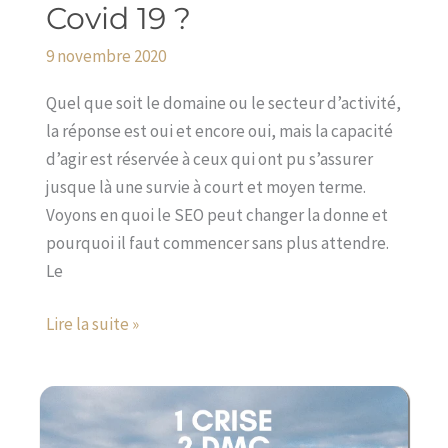
Covid 19 ?
du
SEO
9 novembre 2020
pendant
la
Quel que soit le domaine ou le secteur d’activité,
crise
la réponse est oui et encore oui, mais la capacité
de
d’agir est réservée à ceux qui ont pu s’assurer
la
jusque là une survie à court et moyen terme.
Covid
Voyons en quoi le SEO peut changer la donne et
19
pourquoi il faut commencer sans plus attendre.
?
Le
Lire la suite »