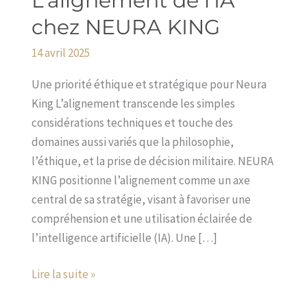
L’alignement de l’IA
de
chez NEURA KING
l’IA
14 avril 2025
chez
NEURA
Une priorité éthique et stratégique pour Neura
KING
King L’alignement transcende les simples
considérations techniques et touche des
domaines aussi variés que la philosophie,
l’éthique, et la prise de décision militaire. NEURA
KING positionne l’alignement comme un axe
central de sa stratégie, visant à favoriser une
compréhension et une utilisation éclairée de
l’intelligence artificielle (IA). Une […]
Lire la suite »